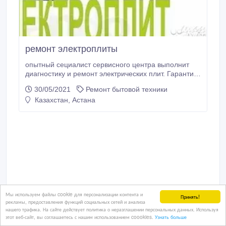
ремонт электроплиты
опытный сециалист сервисного центра выполнит
диагностику и ремонт электрических плит. Гарантия.
Выезд и диагностика в черте города бесплатно.
30/05/2021
Ремонт бытовой техники
Оригинальные запчпсти, звоните!.
Казахстан, Астана
Мы используем файлы cookie для персонализации контента и
Принять!
рекламы, предоставления функций социальных сетей и анализа
нашего трафика. На сайте действует политика о неразглашении персональных данных. Используя
этот веб-сайт, вы соглашаетесь с нашим использованием coookies.
Узнать больше