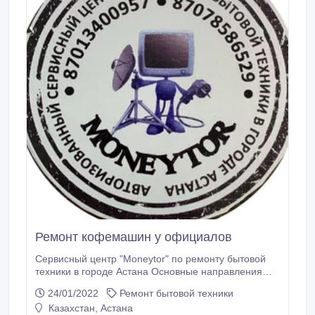
Ремонт кофемашин у официалов
Сервисный центр "Moneytor" по ремонту бытовой
техники в городе Астана Основные направления
работы сервисного центра: Гарантийный/
24/01/2022
Ремонт бытовой техники
постгарантийный ремонт техники Gorenje, Hisense,
Казахстан, Астана
Neoline, Philips, Galaxy, Kolner, Ставр, (кухня)