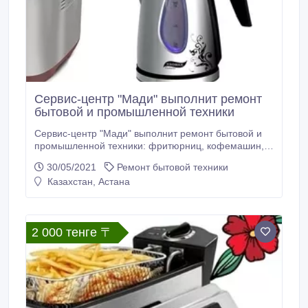
Сервис-центр "Мади" выполнит ремонт
бытовой и промышленной техники
Сервис-центр "Мади" выполнит ремонт бытовой и
промышленной техники: фритюрниц, кофемашин,
автомагнитол, кофеварок, варочных поверхностей,
30/05/2021
Ремонт бытовой техники
утюгов, парогенераторов, музыкальных центров,
Казахстан, Астана
пылесосов, чайников, усилителей, стиральных
машин, посудомоечных машин, электрокаминов,
инкубаторов, водонагревателей, проигрывателей,
автомобильных зарядных устройств, телевизоров,
2 000 тенге 〒
тепловых завес, холодильников, радиоигрушек,
духовок, стригальных машин, блендеров,
соковыжималок, увлажнители воздуха, вытяжки,
светодиодные устройства, компьютеры, ноутбуки,
бытовые вентиляторы, электроплиты, Сабвуферы,
электронасосы, стригальные машины, электронные
весы, тепловые пушки, обогреватели,