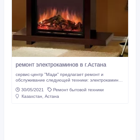
ремонт электрокаминов в г.Астана
сервис-центр "Мади" предлагает ремонт и
обслуживание следующей техники: электрокаминов,
обогревателей, микроволновок, чайников,
30/05/2021
Ремонт бытовой техники
фритюрниц, музыкальных центров, электроплит,
Казахстан, Астана
духовок, утюгов, телевизоров, водонагревателей,
мясорубок, стригальных машин, пылесосов,
преобразователей, инкубаторов, холодильников и
многое другое! 8701-145-49-68, 8705-598-35-25,
Адрес: г.