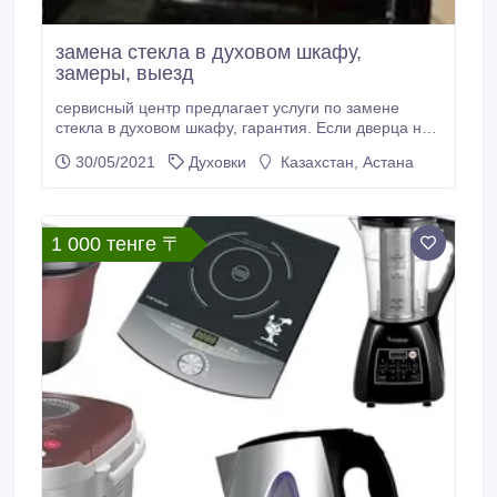
замена стекла в духовом шкафу,
замеры, выезд
сервисный центр предлагает услуги по замене
стекла в духовом шкафу, гарантия. Если дверца не
снята то мы сможем приехать и снять дверь а
30/05/2021
Духовки
Казахстан, Астана
дальше наши заботы. Выполняем замеры,
устанавливаем стекло, перепроверяем и
устанавливаем. С нами удобно и быстро!.
1 000 тенге 〒