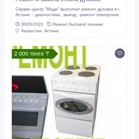
Сервис-центр "Мади" выполнит ремонт духовок в г.
Астане: - диагностика; -выезд; -ремонт электроники;
-замена стекла и мн. Др. Гибкая система скидок и
30/05/2021
Ремонт бытовой техники
разумная цена!.
Казахстан, Астана
2 000 тенге 〒