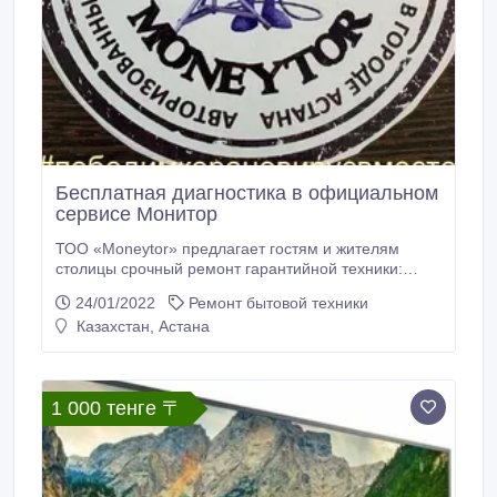
Бесплатная диагностика в официальном
сервисе Монитор
ТОО «Moneytor» предлагает гостям и жителям
столицы срочный ремонт гарантийной техники:
Philips, Kenwood, Braun, Saeco, Delonghi Атланта,
24/01/2022
Ремонт бытовой техники
Колнер, Ставр, Галакси, Неолайн (Neoline), Норд,
Казахстан, Астана
Бирюса, Минск-Атлант, King, Pozis, Greta, Welton, De
Luxe, Danke, Priorta, Horizont, Frauchen, Snow Cap,
Holt, First, Leadbros, Аксион, Орск, Гефест, Дарина,
Каштак и многие другие производители.
1 000 тенге 〒