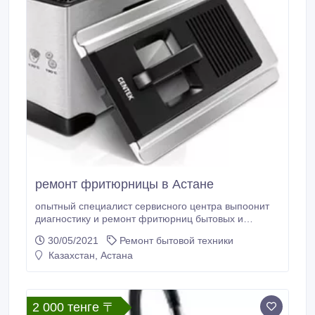
микроволновки, индукционные плиты, блоки
питания, швейные машинки, мясорубки, сварочные
аппараты.
ремонт фритюрницы в Астане
опытный специалист сервисного центра выпоонит
диагностику и ремонт фритюрниц бытовых и
пррфессиональных. Оригинальные запчасти, выезд
30/05/2021
Ремонт бытовой техники
и диагностика бесплатно. Гарантия..
Казахстан, Астана
2 000 тенге 〒