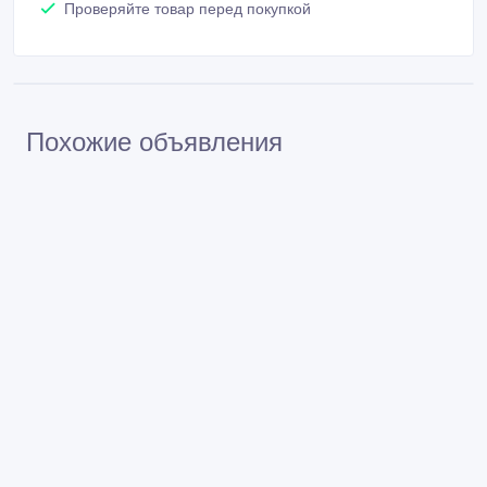
Не платите продавцу до получения товара или
услуги
Встречайтесь с продавцом в публичном месте
Проверяйте товар перед покупкой
Похожие объявления