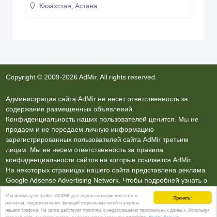
02/02/2018
Игровые приставки
Казахстан, Астана
Copyright © 2009-2026 AdMir. All rights reserved.
Администрация сайта AdMir не несет ответственность за
содержание размещенных объявлений.
Конфиденциальность наших пользователей ценится. Мы не
продаем и не передаем личную информацию
зарегистрированных пользователей сайта AdMir третьим
лицам. Мы не несем ответственность за правила
Мы используем файлы cookie для персонализации контента и
Принять!
конфиденциальности сайтов на которые ссылается AdMir.
рекламы, предоставления функций социальных сетей и анализа
нашего трафика. На сайте действует политика о неразглашении персональных данных. Используя
На некоторых страницах нашего сайта представлена реклама
этот веб-сайт, вы соглашаетесь с нашим использованием coookies.
Узнать больше