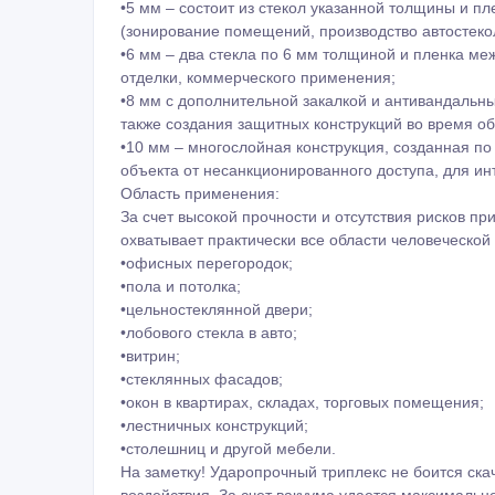
•ударопрочность – материал выдерживает многокр
•устойчивость перед ультрафиолетовым излучение
•износостойкость – такое стекло не склонно к по
•хорошая звукоизоляция;
•теплоизоляция.
Производители предлагают выбор триплекса в раз
прозрачности. Один из важных параметров выбора –
задействовано. Триплекс, включающий много тонки
составленных из меньшего количества слоев. Конст
практичности и характеристиках
На выбор потребителю предлагается триплекс ра
•3 мм – 2 стекла указанной толщины с прослойко
(прозрачной, матовой, узорной, оттеночной) – дл
•4 мм – несколько слоев стекла толщиной 4 мм, с
дизайна интерьера, наружной отделки;
•5 мм – состоит из стекол указанной толщины и 
(зонирование помещений, производство автостеко
•6 мм – два стекла по 6 мм толщиной и пленка ме
отделки, коммерческого применения;
•8 мм с дополнительной закалкой и антивандальны
также создания защитных конструкций во время 