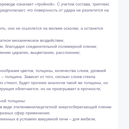
текла, соединенных специальным полимерным составом.
ереводе означает «тройной». С учетом состава, триплекс
едполагают, что поверхность от удара не разлетится на
ть, оно не осыплется на мелкие осколки, а останется