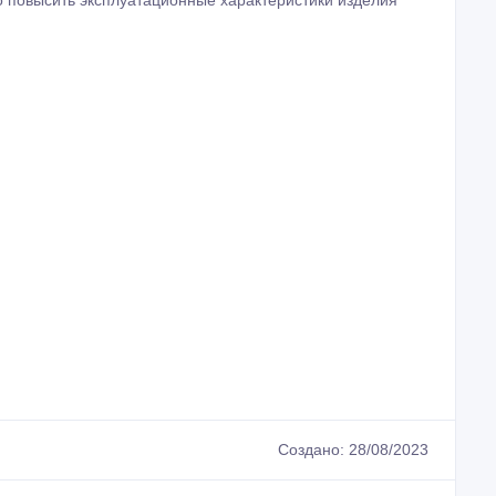
о заливному или пленочному методу — для защиты
терьерного и архитектурного остекления.
ри разрушении триплекса, сфера его применения
 деятельности. Материал используют в остеклении:
чков температуры, высоких нагрузок и механического
о повысить эксплуатационные характеристики изделия