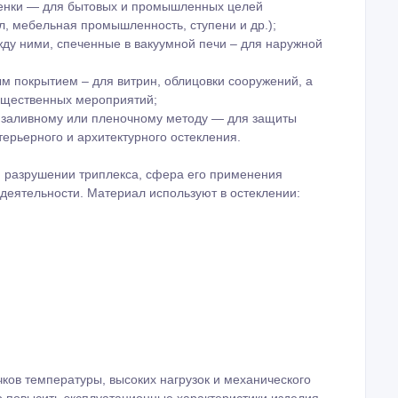
атное механическое воздействие;
м, благодаря соединительной полимерной пленке;
явлению царапин, выцветанию, расслоению;
нообразии цветов, толщины, количества слоев, уровней
 толщина. Зависит от того, сколько слоев стекла
х стекол, будет прочнее аналогов такой же толщины, но
рукция облегчается, но не проигрывает в прочности,
зной толщины:
й в виде этиленвинилацетатной энергосберегающей пленки
я разных сфер применения;
клеенных в условиях вакуумной печи – для мебели,
пленки — для бытовых и промышленных целей
л, мебельная промышленность, ступени и др.);
жду ними, спеченные в вакуумной печи – для наружной
м покрытием – для витрин, облицовки сооружений, а
общественных мероприятий;