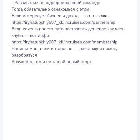
- Путешествовать несколько раз в год
- Зарабатывать онлайн без продаж и складов
- Работать в удобное время из любой точки мира
- Получать доход в долларах
- Развиваться в поддерживающей команде
Тогда обязательно ознакомься с этим!
Если интересует бизнес и доход — вот ссылка:
https://irynatupchiy607_kk.incruises.com/partnership
Если хочешь просто путешествовать дешевле как член
клуба — вот инфо:
https://irynatupchiy607_kk.incruises.com/membership
Напиши мне, если интересно — расскажу и помогу
разобраться
Возможно, это и есть твой новый старт.