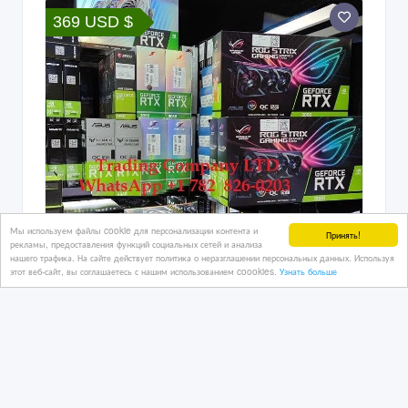
369 USD $
Мы используем файлы cookie для персонализации контента и
Принять!
рекламы, предоставления функций социальных сетей и анализа
нашего трафика. На сайте действует политика о неразглашении персональных данных. Используя
этот веб-сайт, вы соглашаетесь с нашим использованием coookies.
Узнать больше
original graphics cards asus msi evga
Gigabyte