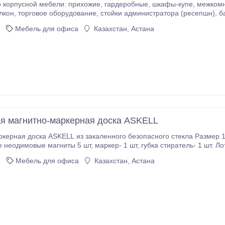
ожие, гардеробные, шкафы-купе, межкомнатные перегородки, мебель для ванных комнат,
барные стойки, офисная мебель.
mebel.kz +7717262-96-82 +7771296-45-03 WhatsApp.
Мебель для офиса
Казахстан, Астана
я магнитно-маркерная доска ASKELL
керная доска ASKELL из закаленного безопасного стекла Размер 1
аркер- 1 шт, губка стиратель- 1 шт. Лоток. Доска изготовлена из безопасного прочного
а, это стильный и функциональный элемент интерьера современного офис
7
Мебель для офиса
Казахстан, Астана