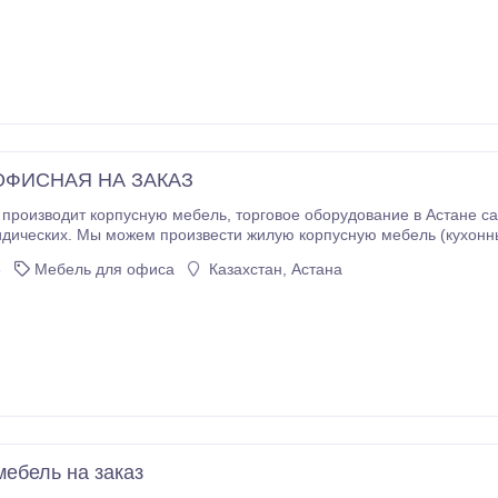
ОФИСНАЯ НА ЗАКАЗ
мебель, торговое оборудование в Астане самого разного назначения, как для частных лиц,
еских. Мы можем произвести жилую корпусную мебель (кухонные гарнитуры, спальные гар
гостиной, встроенные и отдельные шкафы, шкафы-купе, гардеробные и пр.
8
Мебель для офиса
Казахстан, Астана
ебель на заказ