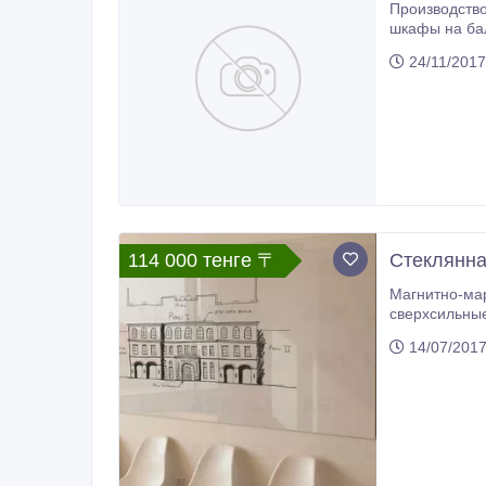
Производство корпусной мебели: прих
шкафы на балкон, торговое оборудование, стойки администратора (ресепшн), 
https://maks
24/11/2017
114 000 тенге 〒
Стеклянна
Магнитно-мар
сверхсильные неодимовые магниты 5 шт, м
стекл
14/07/201