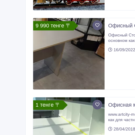
9 990 тенге 〒
Офисный С
Офисный Стол из ЛДСП
основном как подст
16/09/202
1 тенге 〒
Офисная м
www.artcity-mebel.kz ИП 
как для частных лиц, так и для юридических. Мы можем произвести жилую кор
28/04/201