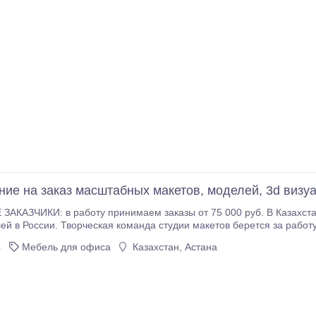
ние на заказ масштабных макетов, моделей, 3d визу
КАЗЧИКИ: в рабoту принимaем закaзы от 75 000 pуб. В Казахста
ется за работу любой сложности. Мы готовы создать для Вас: •
го автотранспорта; • макеты, имитирующие причудливые
4
Мебель для офиса
Казахстан, Астана
в числе которых эксклюзивные куклы, обладающие сходством с
именинниками, или являющиеся их шуточными прообразами.