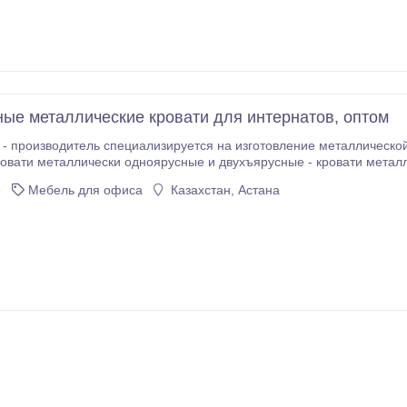
ые металлические кровати для интернатов, оптом
- производитель специализируется на изготовление металлическо
ровати металлически одноярусные и двухъярусные - кровати метал
принадлежности - мебель для школы - металлические шкафы - шкафы из ЛДСП.
6
Мебель для офиса
Казахстан, Астана