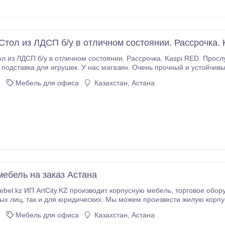
тол из ЛДСП б/у в отличном состоянии. Рассрочка. 
 б/у в отличном состоянии. Рассрочка. Kaspi RED. Прослужил для нас несколько лет. Использовали в
авка для игрушек. У нас магазин. Очень прочный и устойчивый. Подойдет для дома, офиса и других н
Продаем в связи с переездом. Размеры стола: Длина 108 см.
2
Мебель для офиса
Казахстан, Астана
ебель на заказ Астана
ArtCity.KZ производит корпусную мебель, торговое оборудование в Астане самого разного назначения,
пусную мебель (кухонные гарнитуры, спальные
8
Мебель для офиса
Казахстан, Астана