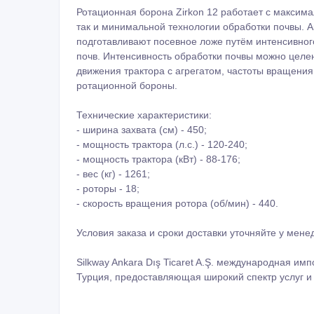
Ротационная борона Zirkon 12 работает с максима
так и минимальной технологии обработки почвы. А
подготавливают посевное ложе путём интенсивног
почв. Интенсивность обработки почвы можно целе
движения трактора с агрегатом, частоты вращени
ротационной бороны.
Технические характеристики:
- ширина захвата (см) - 450;
- мощность трактора (л.с.) - 120-240;
- мощность трактора (кВт) - 88-176;
- вес (кг) - 1261;
- роторы - 18;
- скорость вращения ротора (об/мин) - 440.
Условия заказа и сроки доставки уточняйте у мен
Silkway Ankara Dış Ticaret A.Ş. международная и
Турция, предоставляющая широкий спектр услуг и