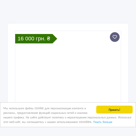
16 000 грн. ₴
Мы используем файлы cookie для персонализации контента и
Принять!
рекламы, предоставления функций социальных сетей и анализа
нашего трафика. На сайте действует политика о неразглашении персональных данных. Используя
этот веб-сайт, вы соглашаетесь с нашим использованием coookies.
Узнать больше