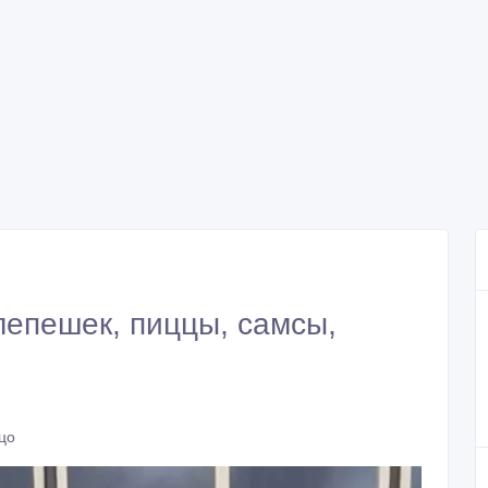
лепешек, пиццы, самсы,
цо