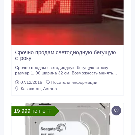
Срочно продам светодиодную бегущую
строку
Срочно продам светодиодную бегущую строку
размер 1, 96 ширина 32 см. Возможность менять
направление текста и писать на русском и
07/12/2016
Носители информации
английском языках, можно менять скорость.
Казахстан, Астана
Состояния идеальное! Цвет надписи красный. Цена
90000тн. Торг уместен. Программируется через ПК.
Помогу написать вашу рекламу на этой же бегущей
строке бесплатно.
19 999 тенге 〒