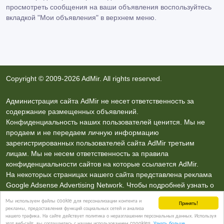
просмотреть сообщения на ваши объявления воспользуйтесь
вкладкой
"Мои объявления"
в верхнем меню.
Copyright © 2009-2026 AdMir. All rights reserved.
Администрация сайта AdMir не несет ответственность за
содержание размещенных объявлений.
Конфиденциальность наших пользователей ценится. Мы не
продаем и не передаем личную информацию
зарегистрированных пользователей сайта AdMir третьим
лицам. Мы не несем ответственность за правила
конфиденциальности сайтов на которые ссылается AdMir.
На некоторых страницах нашего сайта представлена реклама
Google Adsense Advertising Network. Чтобы подробней узнать о
правилах конфиденциальности Google
нажмите тут
.
Мы используем файлы cookie для персонализации контента и
Принять!
рекламы, предоставления функций социальных сетей и анализа
нашего трафика. На сайте действует политика о неразглашении персональных данных. Используя
Контакты
этот веб-сайт, вы соглашаетесь с нашим использованием coookies.
Узнать больше