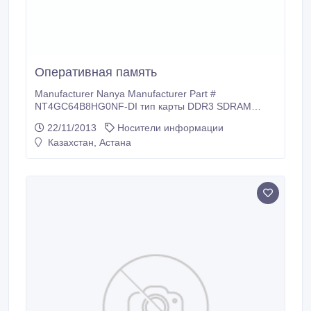
Оперативная память
Manufacturer Nanya Manufacturer Part #
NT4GC64B8HG0NF-DI тип карты DDR3 SDRAM
Память 4GB Пин 240 Pin Bus Type PC-12800 Error
22/11/2013
Носители информации
Correction Non-ECC Cycle Time 1.5ns Cas CL11
Казахстан, Астана
частота 1600Mhz Memory Clock 200Mhz Rank Rank
2 Voltage 1.5.