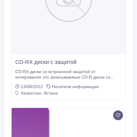
CD-RX диски с защитой
CD-RX диски со встроенной защитой от
копирования это записываемые CD-R диски со
встроенной защитой от копирования и
13/08/2012
Носители информации
несанкционированного доступа к информации от
Казахстан, Астана
компании HexaLock™. CD-RX диски — это
совершенно новый подход к защите информации,
не имеющий аналогов.