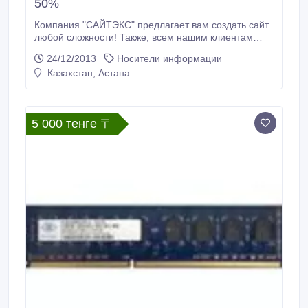
50%
Компания "САЙТЭКС" предлагает вам создать сайт
любой сложности! Также, всем нашим клиентам
доступна услуга «продвижение и поддержка
24/12/2013
Носители информации
сайтов». Ведь сегодня продвижение сайтов, а также
Казахстан, Астана
их дальнейшая поддержка – это первая
необходимость после того, как был создан и
сконструирован ваш ресурс. Наша компания
является командой опытных профессионалов,
5 000 тенге 〒
которые знают всё о рекламе и поисковых
системах.