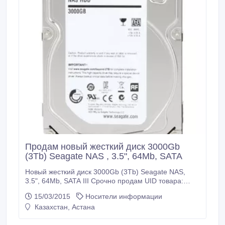
Продам новый жесткий диск 3000Gb
(3Tb) Seagate NAS , 3.5", 64Mb, SATA
Новый жесткий диск 3000Gb (3Tb) Seagate NAS,
3.5", 64Mb, SATA III Срочно продам UID товара:
ST3000VN000 Производитель: Seagate Тип
15/03/2015
Носители информации
устройства: HDD Модель: ST3000VN000 Линейка:
Казахстан, Астана
NAS Скорость передачи интерфейса: 600 Мбайт/с
(SATA III) Емкость диска, Гб: 3000 Интерфейс: SATA