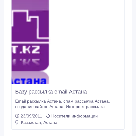
Базу рассылка email Астана
Email рассылка Астана, спам рассылка Астана,
создание сайтов Астана, Интернет рассылка
Астана, электронная рассылка, разработка сайтов
23/09/2011
Носители информации
недорого в Астане, сайты за 25 000 тенге,
Казахстан, Астана
рекламные спам рассылки Астана, массовые
рассылки Казахстан, почтовая рассылка астана,
доска объявлений Астана, e mail рассылка.