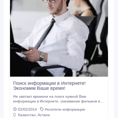
Поиск информации в Интернете!
Экономим Ваше время!
Не хватает времени на поиск нужной Вам
информации в Интернете, скачивании фильмов и
музыки? Мы сохраним Ваше время и поможем
02/02/2014
Носители информации
найти интересующий материал за минимальное
Казахстан, Астана
количество времени!!! P/S Стоимость напрямую