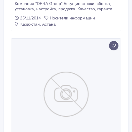
Компания "DERA Group" Бегущие строки: сборка,
установка, настройка, продажа. Качество, гарантия,
установка в срок. Различные удобные условия и
25/11/2014
Носители информации
формы расчета. Компания "DERA Group" также
Казахстан, Астана
оказывает следующие виды услуг: 1. Продажа и
установка бегущих строк, лед-дисплеев, табло и др.