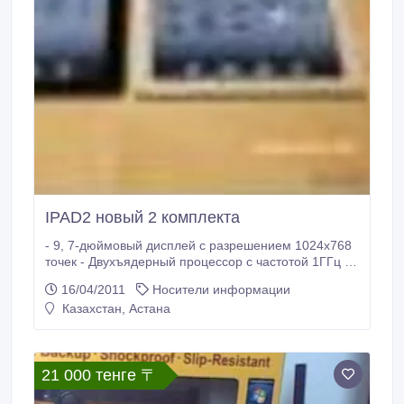
IPAD2 новый 2 комплекта
- 9, 7-дюймовый дисплей с разрешением 1024х768
точек - Двухъядерный процессор с частотой 1ГГц -
До 9 раз более производительная графическая
16/04/2011
Носители информации
система - Фронтальная и задняя камеры - Память
Казахстан, Астана
объёмом 16 Гб - Wi-Fi 802.11 a/b/g/n - Bluetooth 2.1
с EDR - UMTS/HSDPA 850, 1900, 2100 - GSM/EDGE
850, 900, .
21 000 тенге 〒