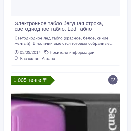
Электронное табло бегущая строка,
светодиодное табло, Led табло
Светодиодное лед табло (красное, белое, синие,
желтый). В наличии имеются готовые собранные
бегущие строки любых размеров. Срок доставки и
03/09/2014
Носители информации
монтажа 1 день..
Казахстан, Астана
1 005 тенге 〒