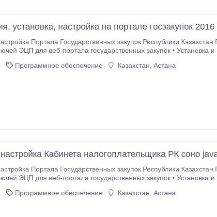
я, установка, настройка на портале госзакупок 2016 
астройка Портала Государственных закупок Республики Казахстан Професс
ючей ЭЦП для веб-портала государственных закупок • Установка и
ктронных закупок АО «Фонд национального благосостояния «Самр
9
Программное обеспечение
Казахстан, Астана
 настройка Кабинета налогоплательщика РК соно java
астройка Портала Государственных закупок Республики Казахстан Професс
ючей ЭЦП для веб-портала государственных закупок • Установка и
ктронных закупок АО «Фонд национального благосостояния «Самр
9
Программное обеспечение
Казахстан, Астана