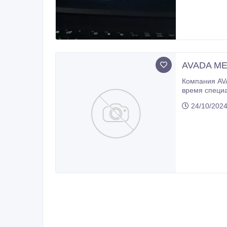
AVADA MED
Компания AVA
время специа
также занима
24/10/202
media.