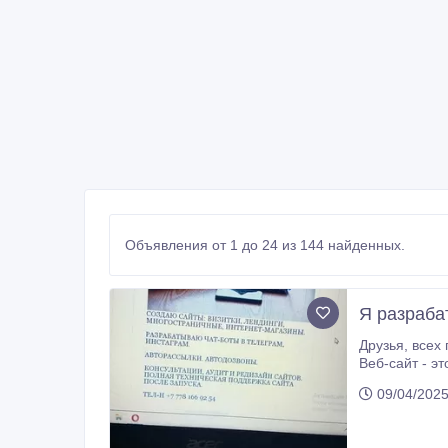
Объявления от 1 до 24 из 144 найденных.
Я рaзраба
Друзья, всех приветствую! Я разрабатываю сайты и чат-боты. Сайты: визитки, лендинги, многостраничные, интернет -магазины.
Веб-сайт - э
09/04/202