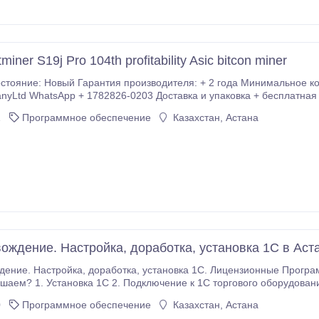
miner S19j Pro 104th profitability Asic bitcon miner
стояние: Новый Гарантия производителя: + 2 года Минимальное ко
nyLtd WhatsApp + 1782826-0203 Доставка и упаковка + бесплатная 
1
Программное обеспечение
Казахстан, Астана
ождение. Настройка, доработка, установка 1С в Аст
а 1С. Лицензионные Программы 1С 8 для Казахстана и ИТС подписка Какие
е весы, кассовые аппараты, штрих сканеры и
т.д. 3. Настройка обмена между базами 4. Обновление 1С 5.
0
Программное обеспечение
Казахстан, Астана