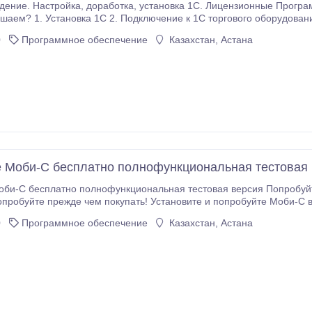
а 1С. Лицензионные Программы 1С 8 для Казахстана и ИТС подписка Какие
е весы, кассовые аппараты, штрих сканеры и
т.д. 3. Настройка обмена между базами 4. Обновление 1С 5.
0
Программное обеспечение
Казахстан, Астана
 Моби-С бесплатно полнофункциональная тестовая
оби-С бесплатно полнофункциональная тестовая версия Попробуйт
окупать! Установите и попробуйте Моби-С в полях, в реальных условиях использования.
бедитесь, что программа решает необходимые вам задачи и только после 
0
Программное обеспечение
Казахстан, Астана