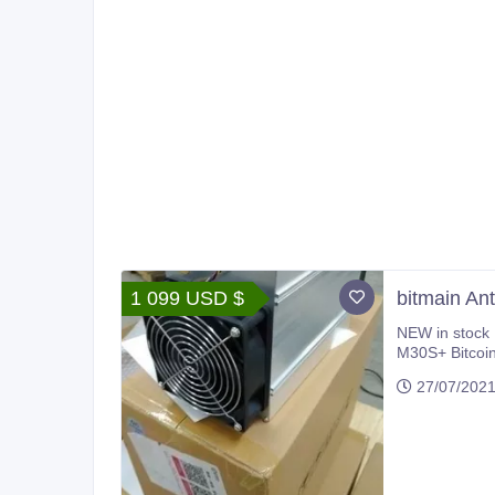
1 099 USD $
bitmain An
NEW in stock 
M30S+ Bitcoin A
Antminer S17 Pro 56TH/S Bitcoi
27/07/202
Litecoin Miner LTC Mining