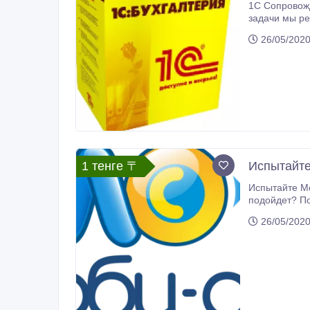
1С Сопровождение. Настройка, доработка, установк
задачи мы решаем? 1. Установка 1С 2. Подключение к 1С торгового оборудовани
26/05/202
1 тенге 〒
Испытайте
Испытайте М
подойдет? Попробуйте прежде чем п
У
26/05/202