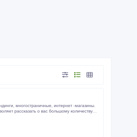
воляет рассказать о вас большому количеству
людей, доступен по всему миру 24/7. Привлекает больше пoтeнциaльных клиентов, увеличивает рост продаж и прибыли.