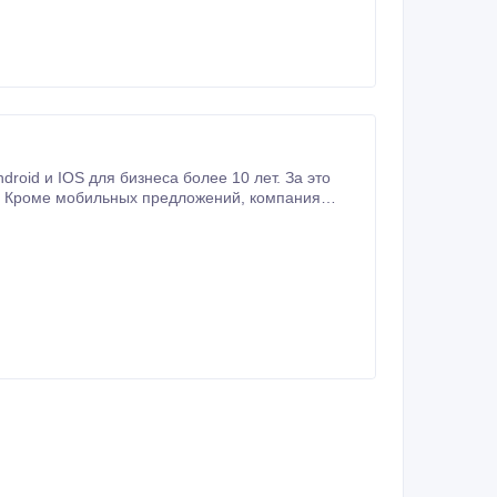
oid и IOS для бизнеса более 10 лет. За это
е мобильных предложений, компания
фолио специалистов можно на сайте avada-